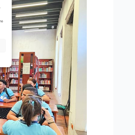
o
 no