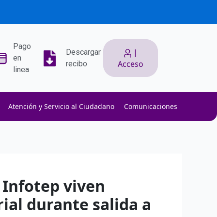
Pago
|
Descargar
en
Acceso
recibo
linea
Atención y Servicio al Ciudadano
Comunicaciones
ith low slippage.
ow fees.
isk efficiently.
 Infotep viven
al durante salida a