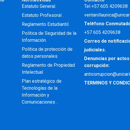
.
Estatuto General.
Tel +57 605 4209638
ventanillaunica@unicar
Estatuto Profesoral
.
Teléfono Conmutad
Reglamento Estudiantil.
+57
605 4209638
Política de Seguridad de la
Información.
Correo de notificac
Política de protección de
judiciales.
datos personales.
Denuncias por actos
Reglamento de Propiedad
corrupción:
Intelectual
.
anticorrupcion@unicar
Plan estratégico de
TERMINOS Y CONDIC
Tecnologías de la
Información y
Comunicaciones .