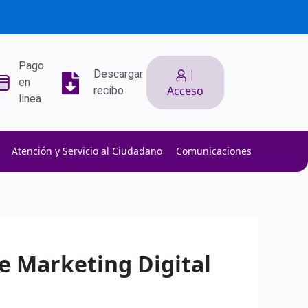
Pago
|
Descargar
en
Acceso
recibo
linea
Atención y Servicio al Ciudadano
Comunicaciones
ith low slippage.
ow fees.
isk efficiently.
 Marketing Digital