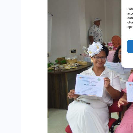
Par
acc
dat
oto
ope