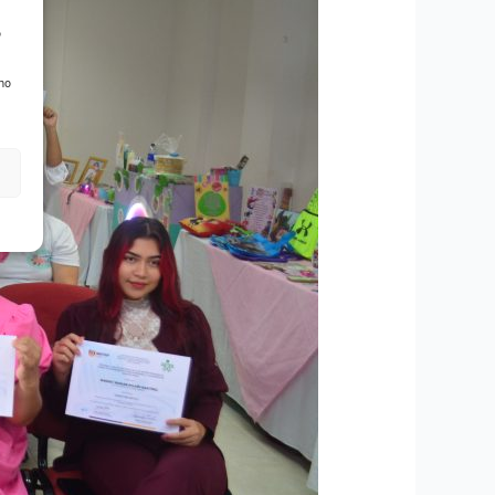
o
 no