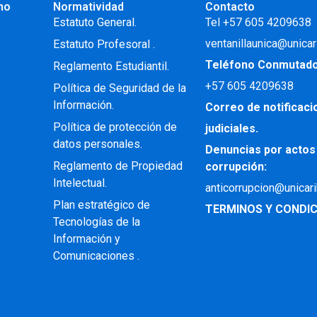
no
Normatividad
Contacto
.
Estatuto General.
Tel +57 605 4209638
ventanillaunica@unicar
Estatuto Profesoral
.
Teléfono Conmutad
Reglamento Estudiantil.
+57
605 4209638
Política de Seguridad de la
Información.
Correo de notificac
Política de protección de
judiciales.
datos personales.
Denuncias por actos
Reglamento de Propiedad
corrupción:
Intelectual
.
anticorrupcion@unicar
Plan estratégico de
TERMINOS Y CONDIC
Tecnologías de la
Información y
Comunicaciones .