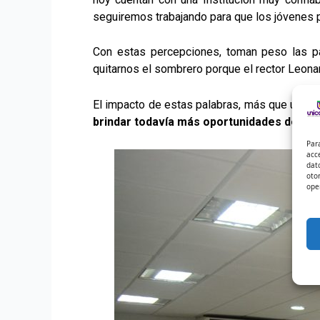
seguiremos trabajando para que los jóvenes p
Con estas percepciones, toman peso las pa
quitarnos el sombrero porque el rector Leonar
El impacto de estas palabras, más que una fe
brindar todavía más oportunidades de tra
Par
acc
dat
oto
ope