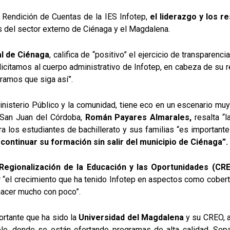
e Rendición de Cuentas de la IES Infotep,
el liderazgo y los r
 del sector externo de Ciénaga y el Magdalena.
l de Ciénaga
, califica de “positivo” el ejercicio de transparen
icitamos al cuerpo administrativo de Infotep, en cabeza de su 
eramos que siga así”.
inisterio Público y la comunidad, tiene eco en un escenario mu
a San Juan del Córdoba,
Román Payares Almarales,
resalta “l
 los estudiantes de bachillerato y sus familias “es importante 
n
continuar su formación sin salir del municipio de Ciénaga”.
 Regionalización de la Educación y las Oportunidades (CR
 “el crecimiento que ha tenido Infotep en aspectos como cobertur
hacer mucho con poco”.
ortante que ha sido la
Universidad del Magdalena
y su CREO, a
ble, donde se están ofertando programas de alta calidad. Sep