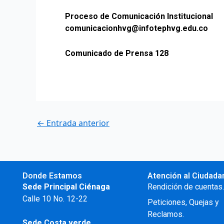
Proceso de Comunicación Institucional
comunicacionhvg@infotephvg.edu.co
Comunicado de Prensa 128
←
Entrada anterior
Donde Estamos
Atención al Ciudada
Sede Principal Ciénaga
Rendición de cuentas
Calle 10 No. 12-22
Peticiones, Quejas y
Reclamos.
Sede Costa verde.