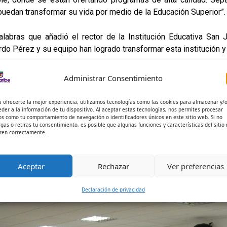
uedan transformar su vida por medio de la Educación Superior”.
labras que añadió el rector de la Institución Educativa San 
do Pérez y su equipo han logrado transformar esta institución y l
licitación, se convierten en un aporte de impulso a seguir gesti
Administrar Consentimiento
nsformación de las vidas
y de los territorios magdalenenses p
a ofrecerte la mejor experiencia, utilizamos tecnologías como las cookies para almacenar y/
eder a la información de tu dispositivo. Al aceptar estas tecnologías, nos permites procesar
os como tu comportamiento de navegación o identificadores únicos en este sitio web. Si no
rgas o retiras tu consentimiento, es posible que algunas funciones y características del sitio
ren correctamente.
Aceptar
Rechazar
Ver preferencias
Declaración de privacidad