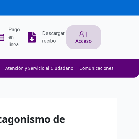
Pago
|
Descargar
en
Acceso
recibo
linea
Atención y Servicio al Ciudadano
Comunicaciones
ith low slippage.
ow fees.
isk efficiently.
otagonismo de