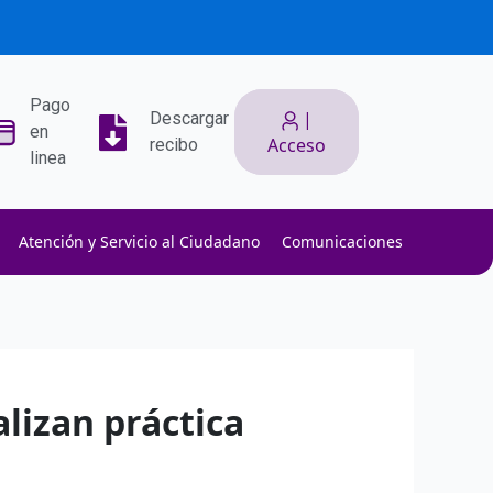
Pago
|
Descargar
en
Acceso
recibo
linea
Atención y Servicio al Ciudadano
Comunicaciones
ith low slippage.
ow fees.
isk efficiently.
alizan práctica