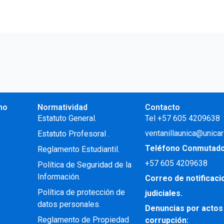
no
Normatividad
Contacto
.
Estatuto General.
Tel +57 605 4209638
ventanillaunica@unicar
Estatuto Profesoral
.
Teléfono Conmutad
Reglamento Estudiantil.
+57
605 4209638
Política de Seguridad de la
Información.
Correo de notificac
Política de protección de
judiciales.
datos personales.
Denuncias por actos
Reglamento de Propiedad
corrupción: