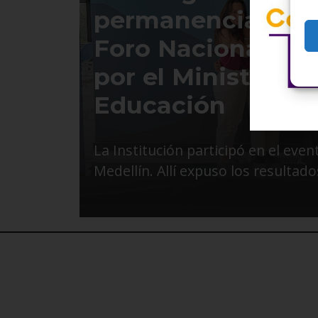
permanencia estu
Foro Nacional or
por el Ministerio 
Educación
La Institución participó en el even
Medellín. Allí expuso los resulta