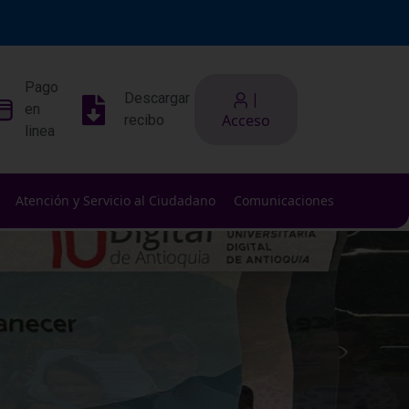
Pago
|
Descargar
en
Acceso
recibo
linea
Atención y Servicio al Ciudadano
Comunicaciones
lippage.
ently.