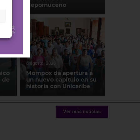
Nepomuceno
6 agosto, 2026
ico
Mompox da apertura a
 de
un nuevo capítulo en su
historia con Unicaribe
Ver más noticias