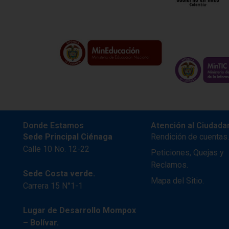
Donde Estamos
Atención al Ciudada
Sede Principal Ciénaga
Rendición de cuentas
Calle 10 No. 12-22
Peticiones, Quejas y
Reclamos.
Sede Costa verde.
Mapa del Sitio.
Carrera 15 N°1-1
Lugar de Desarrollo
Mompox
– Bolívar.