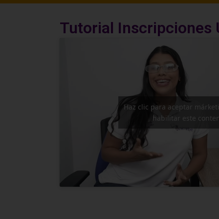
Tutorial Inscripciones
Haz clic para aceptar márket
habilitar este conte