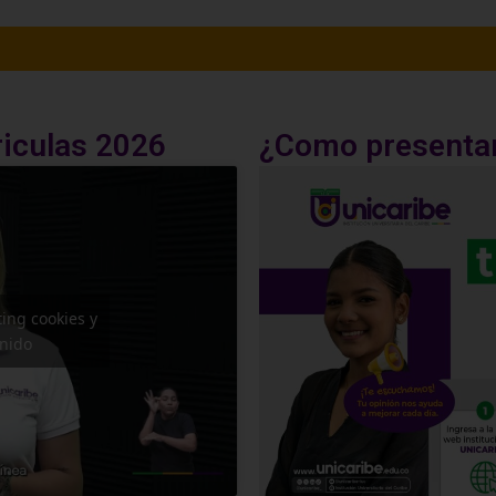
riculas 2026
¿Como presenta
ing cookies y
enido