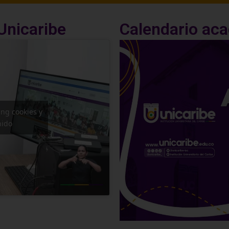
 Unicaribe
Calendario ac
ing cookies y
nido