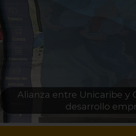
Alianza entre Unicaribe y 
desarrollo emp