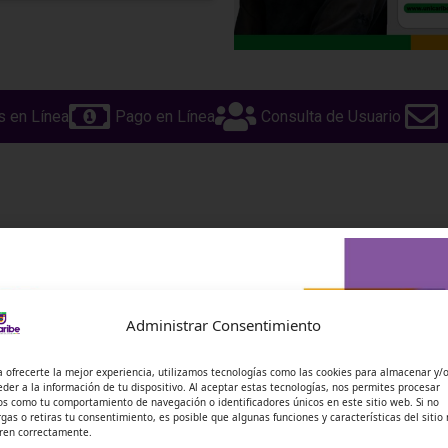
s en Línea
Pago en Línea
Consulta de Usuario
6 agosto, 2026
Administrar Consentimiento
Alianza entre Unicar
y Comité de Cafeter
a ofrecerte la mejor experiencia, utilizamos tecnologías como las cookies para almacenar y/
impulsa la autonomí
a su
eder a la información de tu dispositivo. Al aceptar estas tecnologías, nos permites procesar
financiera y el desarr
os como tu comportamiento de navegación o identificadores únicos en este sitio web. Si no
rgas o retiras tu consentimiento, es posible que algunas funciones y características del sitio
empresarial en
estar y
ren correctamente.
comunidades rurales